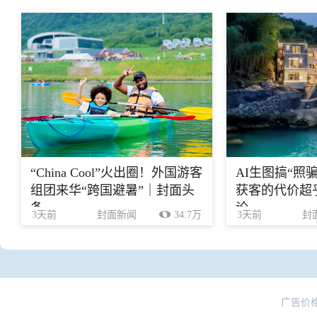
“China Cool”火出圈！外国游客
AI生图搞“照
组团来华“跨国避暑”｜封面头
获客的代价超乎
条
论
3天前
封面新闻
34.7万
3天前
封
广告价