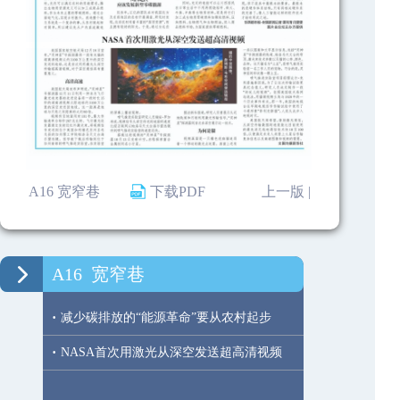
A16 宽窄巷
下载PDF
上一版 |
A16
宽窄巷
·
减少碳排放的“能源革命”要从农村起步
·
NASA首次用激光从深空发送超高清视频