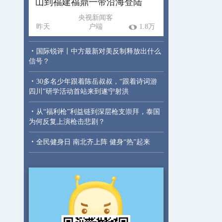
山到福建福鼎一带沿海登陆
央视新闻客
昨天
户端
1.8万
·
国际锐评丨中方最新对美反制释放出什么
信号？
·
30多名少年跟着陈岳叔叔，“跟着诗词游
四川”研学活动首站来到遂宁射洪
·
从“福利枪”利益链到深层枪支崇拜，泰国
为何反复上演枪击悲剧？
·
全民健身日 南北齐上阵 健身“热”起来