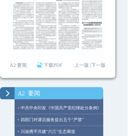
A2 要闻
下载PDF
上一版 |
下一版
A2
要闻
·
中共中央印发《中国共产党纪律处分条例》
·
四部门对课后服务提出五个“严禁”
·
川渝携手共建“六江”生态廊道