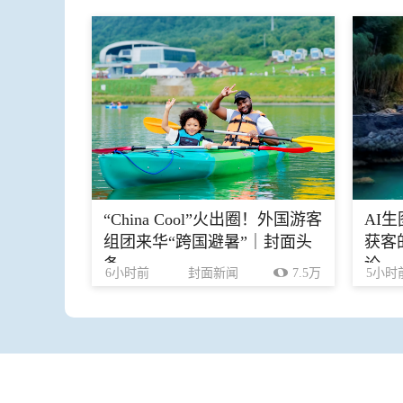
“China Cool”火出圈！外国游客
AI
组团来华“跨国避暑”｜封面头
获客
条
论
6小时前
封面新闻
7.5万
5小时