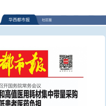
华西都市报
社区版
为何要选在海上发
上半年国内居民出游人次34.63亿
一张球票撬
出游总花费3.21万亿元
如何将“流量