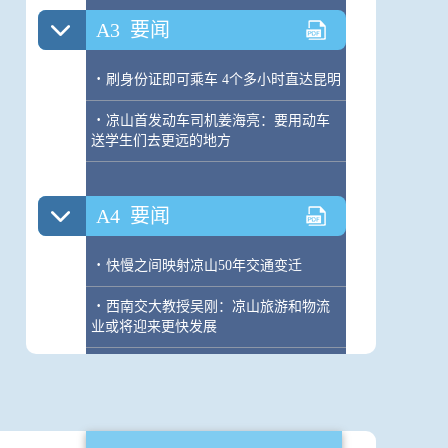
A3
要闻
·
刷身份证即可乘车 4个多小时直达昆明
·
凉山首发动车司机姜海亮：要用动车
送学生们去更远的地方
A4
要闻
·
快慢之间映射凉山50年交通变迁
·
西南交大教授吴刚：凉山旅游和物流
业或将迎来更快发展
A5
要闻