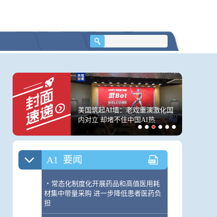
动全城消费 赛事经济
美国筑起AI墙：老戏重演激化国
台风、山
”变“增量”
内对立 却堵不住中国AI热
发！这些
A1
要闻
·
常态化制度化开展药品和高值医用耗
材集中带量采购 进一步降低患者医药负
担