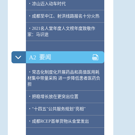
·
凉山迈入动车时代
·
成都至中江、射洪线路报名十分火热
·
2021名人堂年度人文榜年度致敬作
家：马识途
A2
要闻
·
常态化制度化开展药品和高值医用耗
材集中带量采购 进一步降低患者医药负
担
·
把稳增长放在更突出位置
·
“十四五”公共服务规划“亮相”
·
成都RCEP首单货物从金堂发出