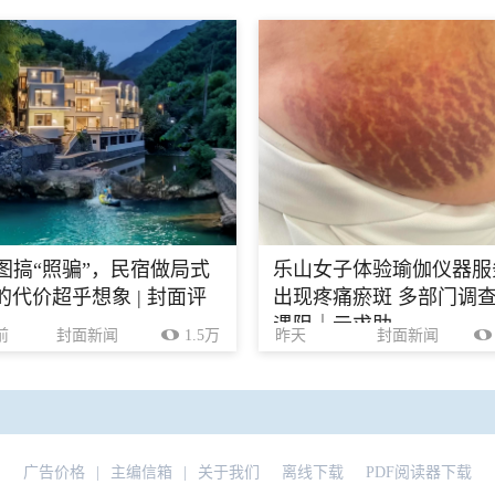
生图搞“照骗”，民宿做局式
乐山女子体验瑜伽仪器服
的代价超乎想象 | 封面评
出现疼痛瘀斑 多部门调
遇阻｜云求助
前
封面新闻
1.5万
昨天
封面新闻
广告价格
|
主编信箱
|
关于我们
离线下载
PDF阅读器下载