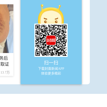
·
成都至中江、射洪线路报名火热
·
攀枝花凉山联手推出6条冬游路线
A6
要闻
·
为坚韧的生命力喝彩！
·
国家二级重点保护动物小鸥成新增鸟
种
务后
扫一扫
查取证
·
今明天气
下载封面新闻APP
13.7万
体验更多精彩
·
空气质量
·
泸州龙马潭开展五大行动 推进“民心守
护”工程