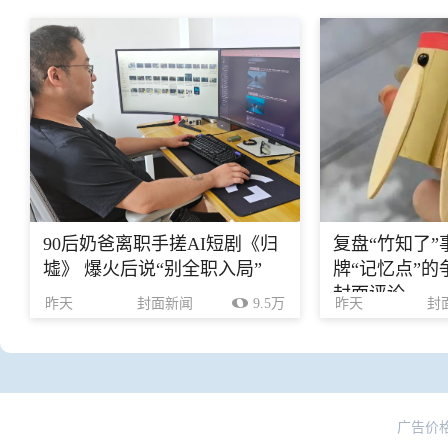
90后奶爸离职手搓AI短剧《归
复盘“竹知了
墟》 爆火后说“别全职入局”
牌“记忆点”
封面评论
昨天
封面新闻
9.5万
昨天
封
广告价