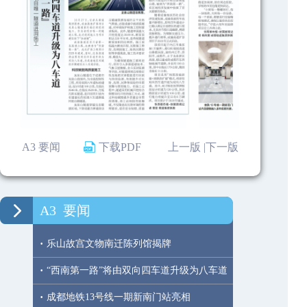
A3 要闻
下载PDF
上一版 |
下一版
A3
要闻
·
乐山故宫文物南迁陈列馆揭牌
·
“西南第一路”将由双向四车道升级为八车道
·
成都地铁13号线一期新南门站亮相