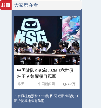
大家都在看
中国战队KSG获2026电竞世俱
杯王者荣耀项目冠军
昨天
中国新闻网
4.8万
·
台风橙色预警！“白海豚”逼近浙闽沿海 江
浙沪皖等地将有暴雨