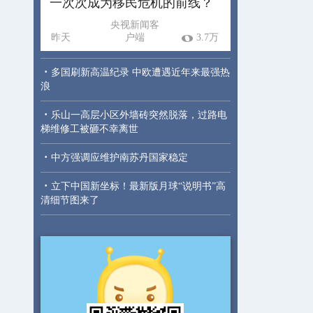
一次次成为移民危机的前线？
央视新闻客
昨天
户端
3.7万
·
多国刷新高温纪录 中欧遭遇近年来最强热
浪
·
乐山一高层小区外墙砖突然脱落，过路电
梯维修工被砸不幸离世
·
中方强调应维护南苏丹国家稳定
·
立下中国新坐标！最新版月球“说明书”高
清细节图来了