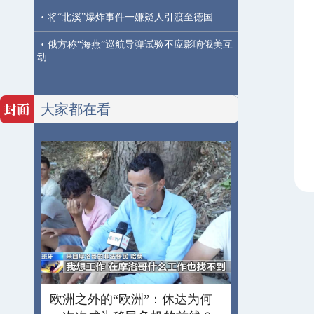
·
将“北溪”爆炸事件一嫌疑人引渡至德国
·
俄方称“海燕”巡航导弹试验不应影响俄美互
动
大家都在看
欧洲之外的“欧洲”：休达为何