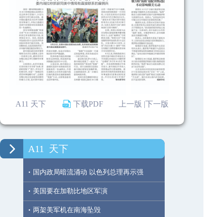
A11 天下
下载PDF
上一版 |
下一版
A11
天下
·
国内政局暗流涌动 以色列总理再示强
·
美国要在加勒比地区军演
·
两架美军机在南海坠毁