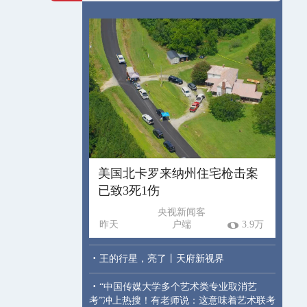
美国北卡罗来纳州住宅枪击案
已致3死1伤
央视新闻客
昨天
户端
3.9万
·
王的行星，亮了丨天府新视界
·
“中国传媒大学多个艺术类专业取消艺
考”冲上热搜！有老师说：这意味着艺术联考