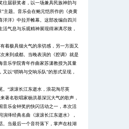
往届获奖者，以一场兼具民族神韵与
章”主题。音乐会在鲍元恺所作的《炎黄
来喜洋洋》中拉开帷幕。这部改编自四川
生活气息与乐观精神展现得淋漓尽致，
有着极具烟火气的亲切感，另一方面又
多次来到成都。当晚表演的《腔调》就是
海音乐学院青年作曲家苏潇教授为其量
又以“唢呐与交响乐队”的形式呈现，
。
。“滚滚长江东逝水，浪花淘尽英
内传来著名歌唱家杨洪基深沉大气的歌声，
国音乐金钟奖的快闪活动之一，本次活
同演绎经典名曲《滚滚长江东逝水》，
话。当最后一个音符落下，掌声在桂湖