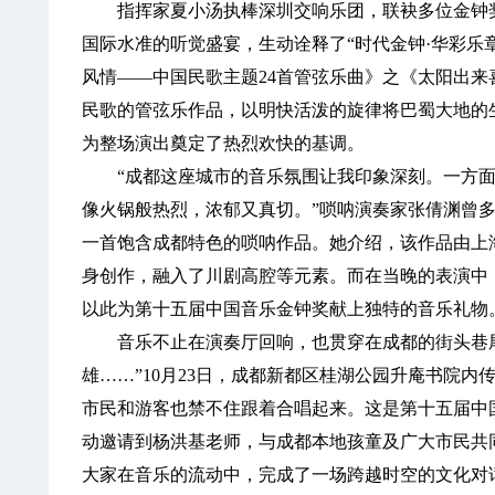
指挥家夏小汤执棒深圳交响乐团，联袂多位金钟奖
国际水准的听觉盛宴，生动诠释了“时代金钟·华彩乐
风情——中国民歌主题24首管弦乐曲》之《太阳出
民歌的管弦乐作品，以明快活泼的旋律将巴蜀大地的
为整场演出奠定了热烈欢快的基调。
“成都这座城市的音乐氛围让我印象深刻。一方面
像火锅般热烈，浓郁又真切。”唢呐演奏家张倩渊曾
一首饱含成都特色的唢呐作品。她介绍，该作品由上
身创作，融入了川剧高腔等元素。而在当晚的表演中，
以此为第十五届中国音乐金钟奖献上独特的音乐礼物
音乐不止在演奏厅回响，也贯穿在成都的街头巷尾
雄……”10月23日，成都新都区桂湖公园升庵书院
市民和游客也禁不住跟着合唱起来。这是第十五届中
动邀请到杨洪基老师，与成都本地孩童及广大市民共
大家在音乐的流动中，完成了一场跨越时空的文化对