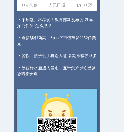
11小时前
人民日报
3.0万
·
不刷题、不考试！教育部新发布的“科学
探究任务”怎么做？
·
道指续创新高，SpaceX市值蒸发2252亿美
元
·
警惕！孩子玩手机别大意 暑期诈骗套路多
·
陕西柞水遭遇大暴雨，五千余户群众已紧
急转移安置