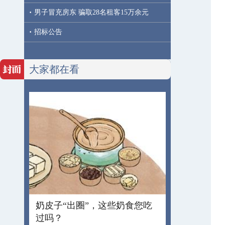
·
男子冒充房东 骗取28名租客15万余元
·
招标公告
大家都在看
奶皮子“出圈”，这些奶食您吃
过吗？