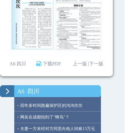
A6 四川
下载PDF
上一版 |
下一版
A6
四川
·
四年多时间跑遍保护区的沟沟坎坎
·
网友在成都拍到了“蜂鸟”？
·
夫妻一方未经对方同意向他人转账13万元