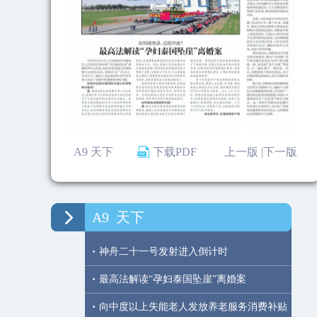
A9 天下
下载PDF
上一版 |
下一版
A9
天下
·
神舟二十一号发射进入倒计时
·
最高法解读“孕妇泰国坠崖”离婚案
·
向中度以上失能老人发放养老服务消费补贴