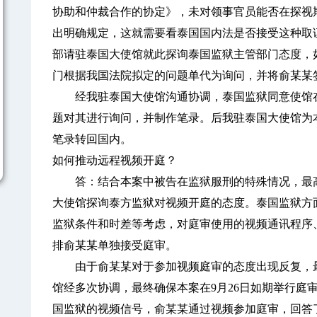
协助和仲裁合作的协定》，未对领事官员能否在探视
出明确规定，这就需要看泰国国内法是否接受这种取
部请驻泰国大使馆就此探询泰国监狱主管部门态度，
门根据我国法院拟定的问题单代为询问，并将俞某某
经我驻泰国大使馆沟通协调，泰国监狱同意使馆在
题对其进行询问，并制作笔录。后我驻泰国大使馆为
笔录转回国内。
如何推动远程视频开庭？
答：结合本案中被告在监狱服刑的特殊情况，最高
大使馆探询泰方监狱对视频开庭的态度。泰国监狱方
监狱条件和时差等考虑，对庭审使用的视频通讯程序
排俞某某单独接受庭审。
由于俞某某对于参加视频庭审的态度出现反复，最
馆经多次协调，最终确保本案在9月26日如期举行庭
国监狱的视频信号，俞某某通过视频参加庭审，回答