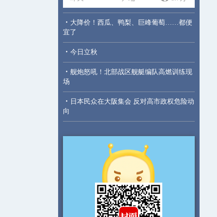
·
大降价！西瓜、鸭梨、巨峰葡萄……都便
宜了
·
今日立秋
·
舰炮怒吼！北部战区舰艇编队高燃训练现
场
·
日本民众在大阪集会 反对高市政权危险动
向