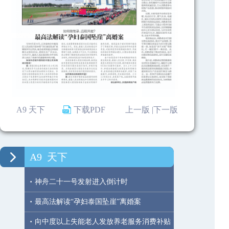
A9 天下
下载PDF
上一版 |
下一版
A9
天下
·
神舟二十一号发射进入倒计时
·
最高法解读“孕妇泰国坠崖”离婚案
·
向中度以上失能老人发放养老服务消费补贴