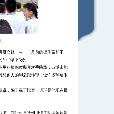
课。
再度交锋，与一个月前的握手言和不
5：0拿下3分。
场用积极跑位撕开对手防线，遗憾未能
具想象力的脚后跟传球，让许多球迷眼
说，除了赢下比赛，进球是他现在最
老师，同时也是达州川汉子队中年龄最