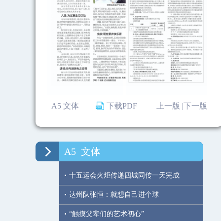
A5 文体
下载PDF
上一版 |
下一版
A5
文体
·
十五运会火炬传递四城同传一天完成
·
达州队张恒：就想自己进个球
·
“触摸父辈们的艺术初心”