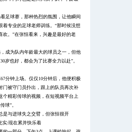
看足球赛，那种热烈的氛围，让他瞬间
跟着专业的足球老师训练。“那时候没想
喜欢。”在张恒看来，兴趣是最好的老
，成为队内年龄最大的球员之一，但他
30岁也好，都会为了比赛全力以赴”。
7分钟上场。仅仅10分钟后，他便积极
射门被守门员扑出，跟上的队员再次补
恒这个精彩传球的视频，在短视频平台上
传球”。
是与进球失之交臂，但张恒很开
充实:现在累并快乐着
的一部分。下午3点，上课铃响起。孩