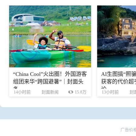
“China Cool”火出圈！外国游客
AI生图搞“照
组团来华“跨国避暑”｜封面头
获客的代价超乎
条
论
14小时前
封面新闻
15.8万
13小时前
封
广告价