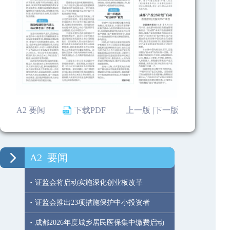
A2 要闻
下载PDF
上一版 |
下一版
A2
要闻
·
证监会将启动实施深化创业板改革
·
证监会推出23项措施保护中小投资者
·
成都2026年度城乡居民医保集中缴费启动