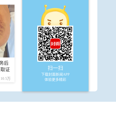
·
2600多岁！四川最老“树王”在雅安
A14
少年派
·
作文课
务后
A15
少年派
扫一扫
查取证
下载封面新闻APP
·
百年前的成都皮影戏看什么？（上）
10.5万
体验更多精彩
A16
少年派
·
百年前的成都皮影戏看什么？（下）