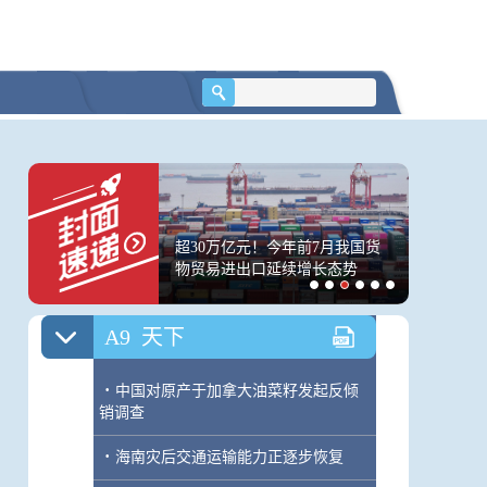
A8
四川
·
老字号餐厅将福寿螺当田螺卖
·
成都公安开展夏夜治安巡查宣防第三
次集中统一行动
·
知冷暖
·
同呼吸
总局完善食用植物油人
超30万亿元！今年前7月我国货
金价大反
·
体彩中国体育彩票9月9日开奖结果
检验方法 遏制非法添
物贸易进出口延续增长态势
火热，记
A9
天下
·
中国对原产于加拿大油菜籽发起反倾
销调查
·
海南灾后交通运输能力正逐步恢复