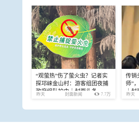
“观萤热”伤了萤火虫？记者实
传销
探邛崃金山村：游客组团夜捕
师”
政府组队护虫｜封面头条
｜封
昨天
封面新闻
7.7万
昨天