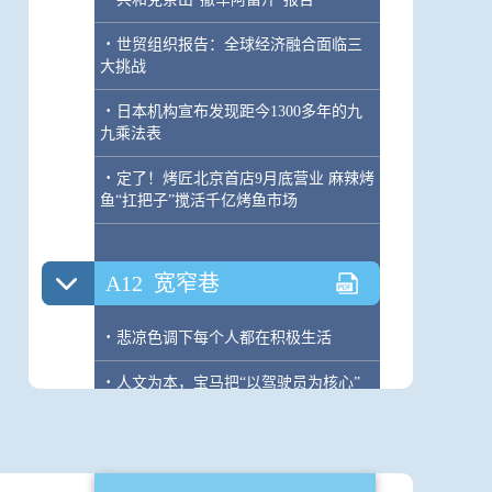
·
世贸组织报告：全球经济融合面临三
大挑战
·
日本机构宣布发现距今1300多年的九
九乘法表
·
定了！烤匠北京首店9月底营业 麻辣烤
鱼“扛把子”搅活千亿烤鱼市场
A12
宽窄巷
·
悲凉色调下每个人都在积极生活
·
人文为本，宝马把“以驾驶员为核心”
玩儿明白了
A13
少年派