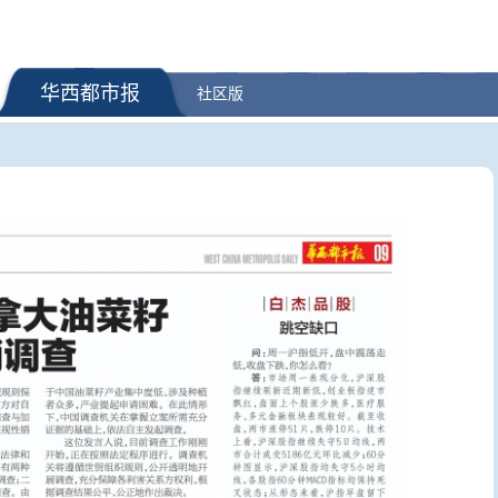
华西都市报
社区版
针对出生公民权的行
面对美方无理打压，中方的五项
市场监管
打击“生育旅游”
反制
工增香物质
加行为