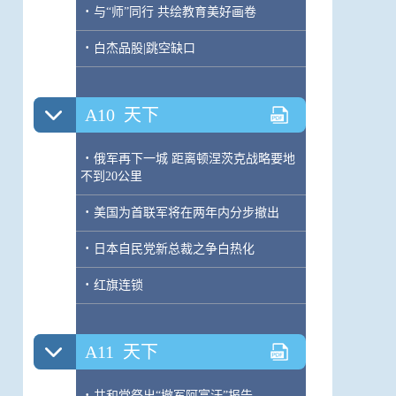
·
与“师”同行 共绘教育美好画卷
·
白杰品股|跳空缺口
A10
天下
·
俄军再下一城 距离顿涅茨克战略要地
不到20公里
·
美国为首联军将在两年内分步撤出
·
日本自民党新总裁之争白热化
·
红旗连锁
A11
天下
·
共和党祭出“撤军阿富汗”报告