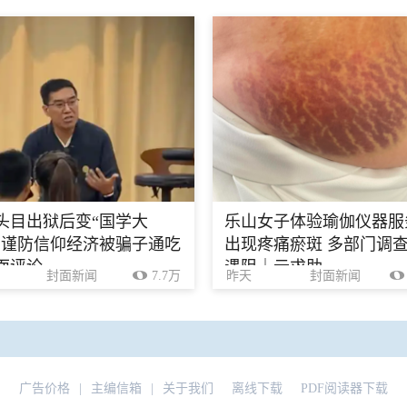
头目出狱后变“国学大
乐山女子体验瑜伽仪器服
，谨防信仰经济被骗子通吃
出现疼痛瘀斑 多部门调
面评论
遇阻｜云求助
封面新闻
7.7万
昨天
封面新闻
广告价格
|
主编信箱
|
关于我们
离线下载
PDF阅读器下载