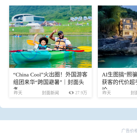
“China Cool”火出圈！外国游客
AI生图搞“照
组团来华“跨国避暑”｜封面头
获客的代价超乎
条
论
昨天
封面新闻
27.9万
昨天
封
广告价