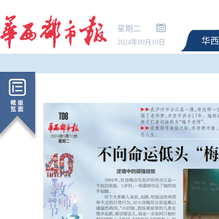
星期二
华西
2024年09月10日
伊朗官员称已与阿曼就霍尔木兹
奋楫之“陆” | 第二集《
海峡通行问题明确总体框架