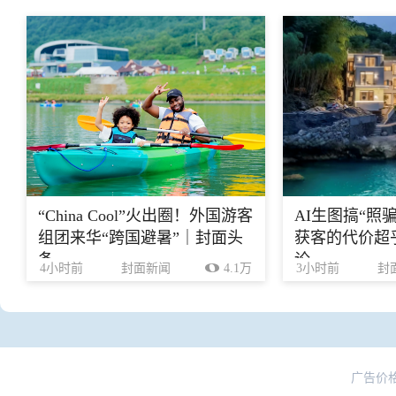
“China Cool”火出圈！外国游客
AI生图搞“照
组团来华“跨国避暑”｜封面头
获客的代价超乎
条
论
4小时前
封面新闻
4.1万
3小时前
封
广告价