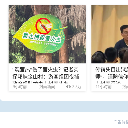
“观萤热”伤了萤火虫？记者实
传销头目出狱
探邛崃金山村：游客组团夜捕
师”，谨防信
政府组队护虫｜封面头条
｜封面评论
9小时前
封面新闻
3.5万
11小时前
封
广告价