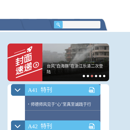
A39
特刊
·
奋力书写中小学贯通融合教育的时代
答卷
A40
特刊
·
构建拔尖创新人才贯通培养体系梧桐
涨幅回落影响，7月
台风“白海豚”在浙江乐清二次登
一把细沙
学院荣耀启航
涨幅有所回落
陆
400万人
沙子｜闪
A41
特刊
·
师德师风见于“心”至真至诚践于行
A42
特刊