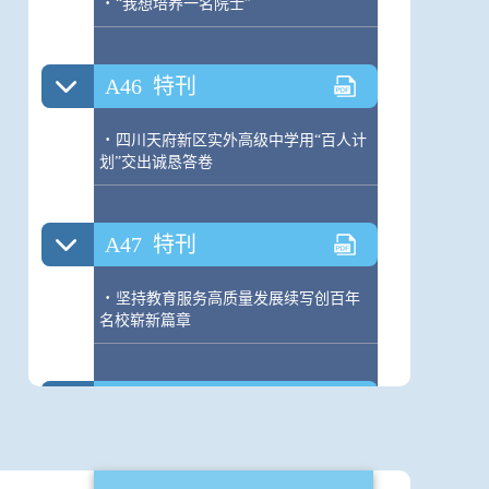
·
“我想培养一名院士”
A46
特刊
·
四川天府新区实外高级中学用“百人计
划”交出诚恳答卷
A47
特刊
·
坚持教育服务高质量发展续写创百年
名校崭新篇章
A48
特刊
·
让学校每位教师都成为教育家