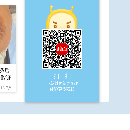
A49
特刊
·
全面育人的探索与实践
A50
特刊
·
聚焦拔尖创新人才早期培养打造多元
升学区域高标
务后
扫一扫
查取证
下载封面新闻APP
13.7万
体验更多精彩
A51
特刊
·
天立教育如何构建师资培养体系？
A52
特刊