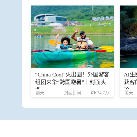
“China Cool”火出圈！外国游客
AI
组团来华“跨国避暑”｜封面头
获客
条
论
前天
封面新闻
34.7万
前天