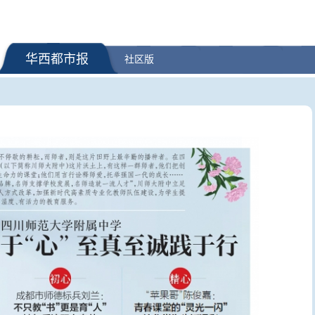
华西都市报
社区版
可能是假的！起底“花
王虹、邓煜获菲尔兹奖有何里程
受汽油价格
灰产
碑意义？丘成桐答封面新闻
CPI同比