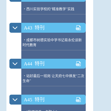
·
西川实验学校的“精准教学”实践
A43
特刊
·
成都市树德实验中学书记易永伦谈新
时代教育
A44
特刊
·
站好最后一班岗 让天府七中焕发“二次
生命”
A45
特刊