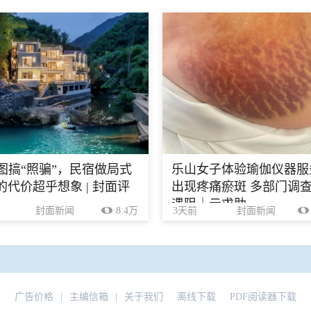
生图搞“照骗”，民宿做局式
乐山女子体验瑜伽仪器服
的代价超乎想象 | 封面评
出现疼痛瘀斑 多部门调
遇阻｜云求助
封面新闻
8.4万
3天前
封面新闻
广告价格
|
主编信箱
|
关于我们
离线下载
PDF阅读器下载