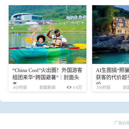
“China Cool”火出圈！外国游客
AI生图搞“照
组团来华“跨国避暑”｜封面头
获客的代价超乎
条
论
4小时前
封面新闻
4.6万
3小时前
封
广告价