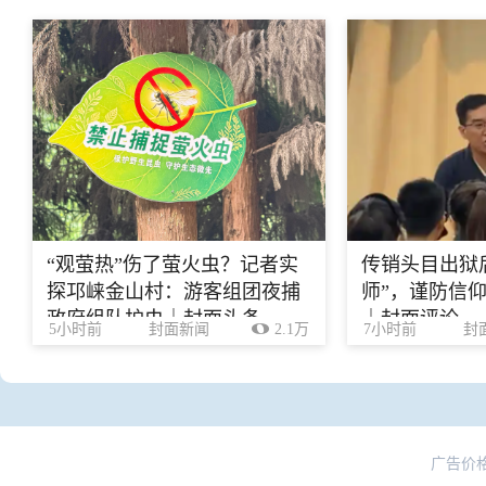
“观萤热”伤了萤火虫？记者实
传销头目出狱
探邛崃金山村：游客组团夜捕
师”，谨防信
政府组队护虫｜封面头条
｜封面评论
5小时前
封面新闻
2.1万
7小时前
封
广告价