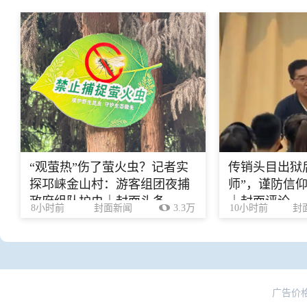
“观萤热”伤了萤火虫？记者实
传销头目出狱
探邛崃金山村：游客组团夜捕
师”，谨防信
政府组队护虫｜封面头条
｜封面评论
8小时前
封面新闻
3.3万
10小时前
封
广告价