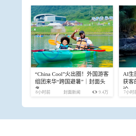
“China Cool”火出圈！外国游客
AI
组团来华“跨国避暑”｜封面头
获客
条
论
8小时前
封面新闻
9.4万
7小时