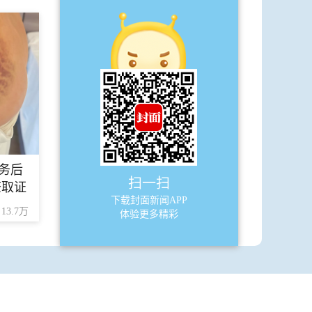
·
成都再掀“金九银十”消费新风潮
A8
四川
·
老字号餐厅将福寿螺当田螺卖
·
成都公安开展夏夜治安巡查宣防第三
次集中统一行动
·
知冷暖
务后
扫一扫
查取证
·
同呼吸
下载封面新闻APP
13.7万
体验更多精彩
·
体彩中国体育彩票9月9日开奖结果
A9
天下
·
中国对原产于加拿大油菜籽发起反倾