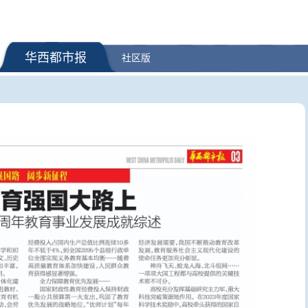
华西都市报
社区版
增加调拨3.2万件中
猎鹰9号火箭残骸撞月前后影像
上半年国内
公布 中国多家机构精准预测撞击
出游总花费3
点