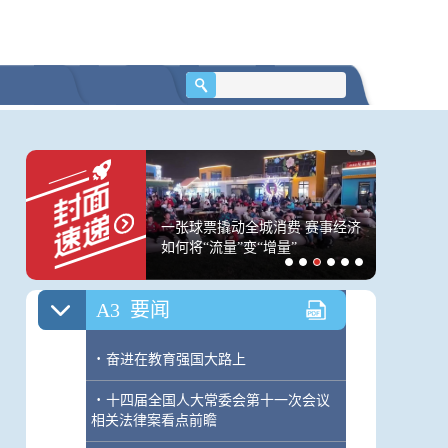
A2
要闻
·
习近平会见挪威首相斯特勒
·
习近平会见西班牙首相桑切斯
·
习近平就朝鲜国庆76周年向朝鲜最高
领导人金正恩致贺电
·
向全省广大教师和教育工作者致以节
居民出游人次34.63亿
一张球票撬动全城消费 赛事经济
美国筑起
日问候和诚挚祝福
.21万亿元
如何将“流量”变“增量”
内对立 
A3
要闻
·
奋进在教育强国大路上
·
十四届全国人大常委会第十一次会议
相关法律案看点前瞻