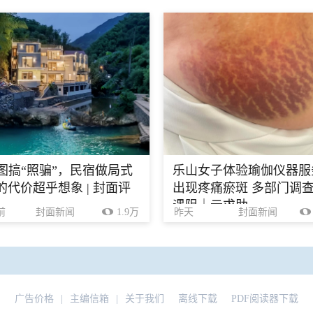
生图搞“照骗”，民宿做局式
乐山女子体验瑜伽仪器服
的代价超乎想象 | 封面评
出现疼痛瘀斑 多部门调
遇阻｜云求助
前
封面新闻
1.9万
昨天
封面新闻
广告价格
|
主编信箱
|
关于我们
离线下载
PDF阅读器下载