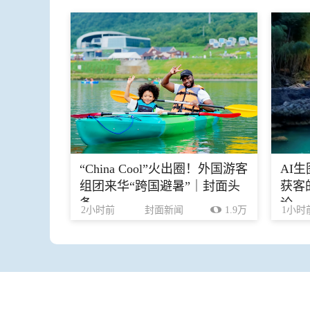
“China Cool”火出圈！外国游客
AI
组团来华“跨国避暑”｜封面头
获客
条
论
2小时前
封面新闻
1.9万
1小时