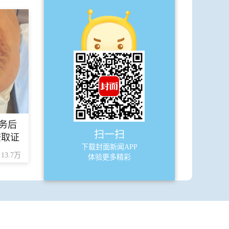
时代教育
A44
特刊
·
站好最后一班岗 让天府七中焕发“二次
生命”
A45
特刊
务后
扫一扫
查取证
·
“我想培养一名院士”
下载封面新闻APP
13.7万
体验更多精彩
A46
特刊
·
四川天府新区实外高级中学用“百人计
划”交出诚恳答卷