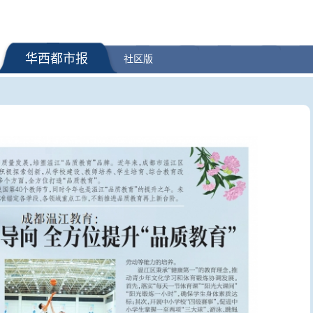
华西都市报
社区版
展“十五五”规划》
这些火箭，为何要选在海上发
台风“白海
射？
沿海登陆 