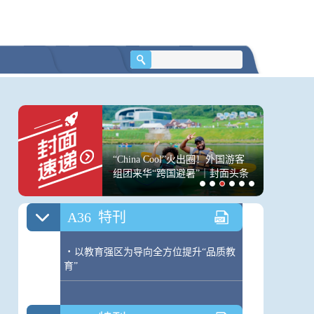
A34
特刊
·
奋力谱写新时代教育高质量发展成华
新篇
A35
特刊
·
聚焦高质量发展 努力办好人民满意的
豚”将携强风雨在浙闽
“China Cool”火出圈！外国游客
市场监管
教育
局部风力或超“巴威”
组团来华“跨国避暑”｜封面头条
条例实施
A36
特刊
·
以教育强区为导向全方位提升“品质教
育”