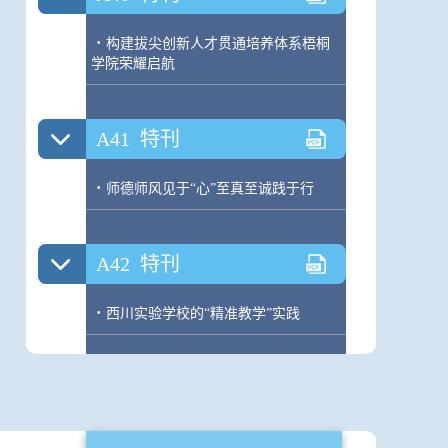
·
构建拔尖创新人才贯通培养体系梧桐
学院荣耀启航
A41
特刊
·
师德师风见于“心”至真至诚践于行
A42
特刊
·
西川实验学校的“精准教学”实践
A43
特刊
·
成都市树德实验中学书记易永伦谈新