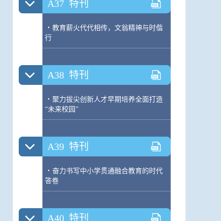
A37
特刊
·
教育薪火代代相传，文翁精神与时偕
行
A38
特刊
·
聚力拔尖创新人才早期培养全面打造
“未来校园”
A39
特刊
·
奋力书写中小学贯通融合教育的时代
答卷
A40
特刊