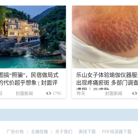
生图搞“照骗”，民宿做局式
乐山女子体验瑜伽仪器服
的代价超乎想象 | 封面评
出现疼痛瘀斑 多部门调
遇阻｜云求助
前
封面新闻
1795
昨天
封面新闻
广告价格
|
主编信箱
|
关于我们
离线下载
PDF阅读器下载