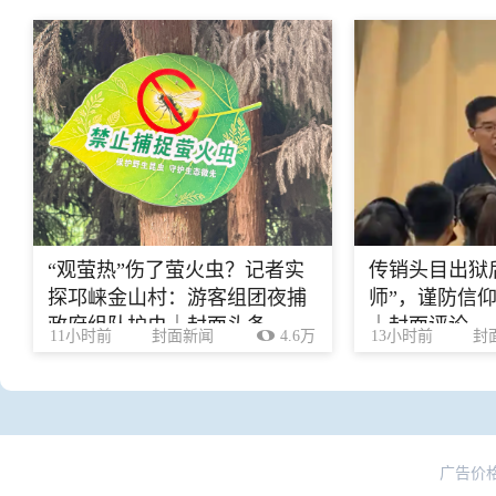
“观萤热”伤了萤火虫？记者实
传销头目出狱
探邛崃金山村：游客组团夜捕
师”，谨防信
政府组队护虫｜封面头条
｜封面评论
11小时前
封面新闻
4.6万
13小时前
封
广告价