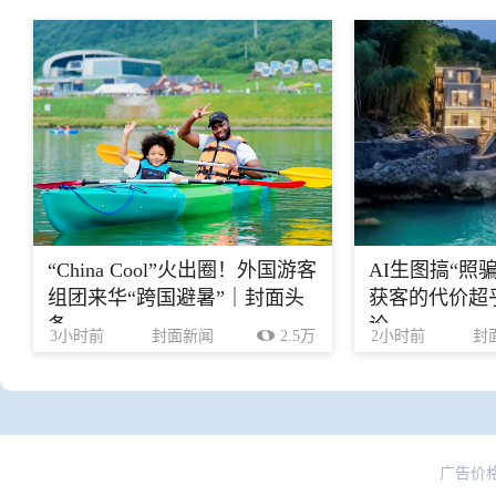
“China Cool”火出圈！外国游客
AI生图搞“照
组团来华“跨国避暑”｜封面头
获客的代价超乎
条
论
3小时前
封面新闻
2.5万
2小时前
封
广告价