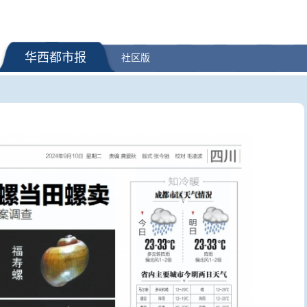
华西都市报
社区版
0天预约购票！官方
暑期档票房超85亿 观影人次、放
王虹、邓
映场次双创新高
碑意义？