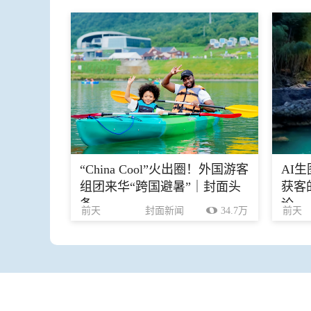
“China Cool”火出圈！外国游客
AI
组团来华“跨国避暑”｜封面头
获客
条
论
前天
封面新闻
34.7万
前天