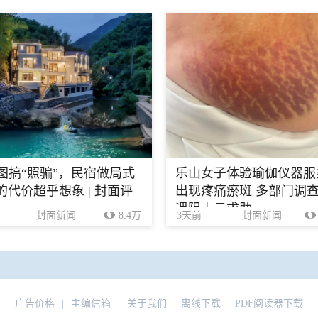
生图搞“照骗”，民宿做局式
乐山女子体验瑜伽仪器服
的代价超乎想象 | 封面评
出现疼痛瘀斑 多部门调
遇阻｜云求助
封面新闻
8.4万
3天前
封面新闻
广告价格
|
主编信箱
|
关于我们
离线下载
PDF阅读器下载