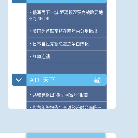
·
俄军再下一城 距离顿涅茨克战略要地
不到20公里
·
美国为首联军将在两年内分步撤出
·
日本自民党新总裁之争白热化
·
红旗连锁
A11
天下
·
共和党祭出“撤军阿富汗”报告
·
世贸组织报告：全球经济融合面临三
大挑战
·
日本机构宣布发现距今1300多年的九
九乘法表