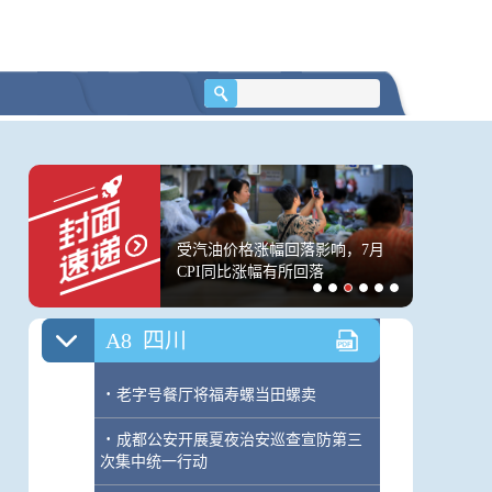
进会在绵阳召开
·
5个学生3个年级，所有的课程他一人
教
·
生活服务广告
A7
四川
煜获菲尔兹奖有何里程
受汽油价格涨幅回落影响，7月
台风“白
·
成都再掀“金九银十”消费新风潮
丘成桐答封面新闻
CPI同比涨幅有所回落
陆
A8
四川
·
老字号餐厅将福寿螺当田螺卖
·
成都公安开展夏夜治安巡查宣防第三
次集中统一行动