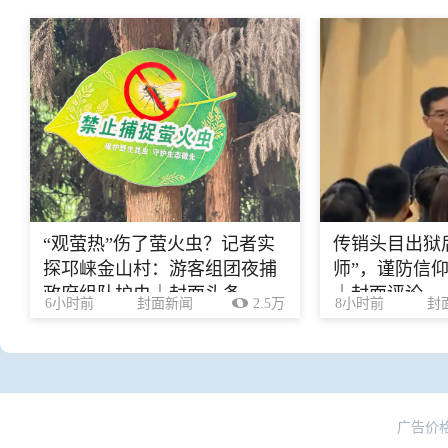
“观萤热”伤了萤火虫？记者实
传销头目出狱
探邛崃金山村：游客组团夜捕
师”，谨防信
政府组队护虫｜封面头条
｜封面评论
6小时前
封面新闻
2.5万
8小时前
封
广告价