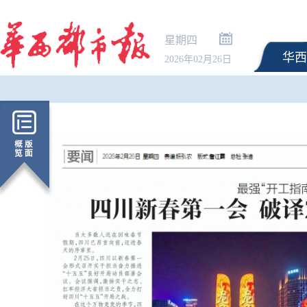
星期四
华西
2026年02月26日
鼓励居民装修既有住房
积金用途破题而不离题 |
论