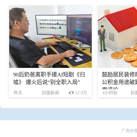
90后奶爸离职手搓AI短剧《归
鼓励居民装修
墟》 爆火后说“别全职入局”
公积金用途破题
面评论
昨天
封面新闻
12.0万
4小时前
封
广告价