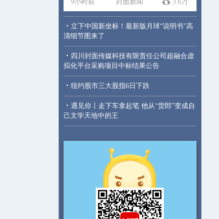
9小时前
封面新闻
3.6万
·
立下中国新坐标！最新版月球“说明书”高
清细节图来了
·
四川封面传媒科技有限责任公司超融合虚
拟化平台采购项目中标结果公告
·
纽约股市三大股指6日下跌
·
遇见你丨走下车拿起笔 他从“货郎”变成自
己文学天地中的王