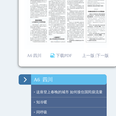
A6 四川
下载PDF
上一版 |
下一版
A6
四川
·
这座登上春晚的城市 如何接住国民级流量
·
知冷暖
·
同呼吸