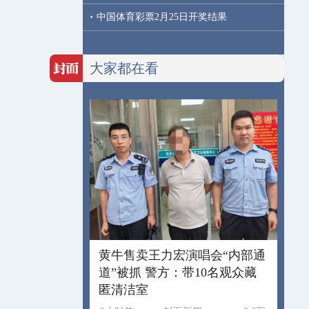
·
中国体育彩票2月25日开奖结果
大家都在看
黄牛售卖王力宏演唱会“内部通
道”被抓 警方：带10名观众藏
匿清洁室