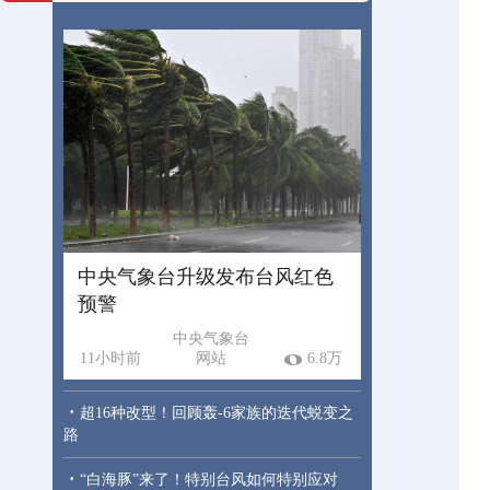
中央气象台升级发布台风红色
预警
中央气象台
11小时前
网站
6.8万
·
超16种改型！回顾轰-6家族的迭代蜕变之
路
·
“白海豚”来了！特别台风如何特别应对