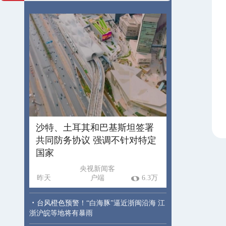
沙特、土耳其和巴基斯坦签署
共同防务协议 强调不针对特定
国家
央视新闻客
昨天
户端
6.3万
·
台风橙色预警！“白海豚”逼近浙闽沿海 江
浙沪皖等地将有暴雨