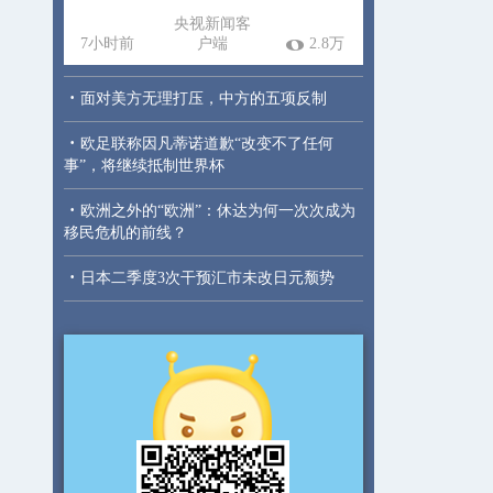
央视新闻客
7小时前
户端
2.8万
·
面对美方无理打压，中方的五项反制
·
欧足联称因凡蒂诺道歉“改变不了任何
事”，将继续抵制世界杯
·
欧洲之外的“欧洲”：休达为何一次次成为
移民危机的前线？
·
日本二季度3次干预汇市未改日元颓势