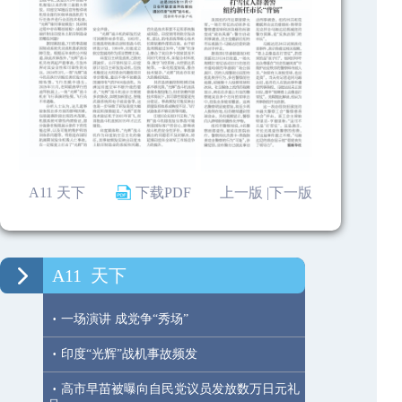
A11 天下
下载PDF
上一版 |
下一版
A11
天下
·
一场演讲 成党争“秀场”
·
印度“光辉”战机事故频发
·
高市早苗被曝向自民党议员发放数万日元礼