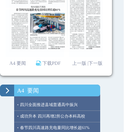
A4 要闻
下载PDF
上一版 |
下一版
A4
要闻
·
四川全面推进县域普通高中振兴
·
成功升本 四川再增2所公办本科高校
·
春节四川高速路充电量同比增长超61%