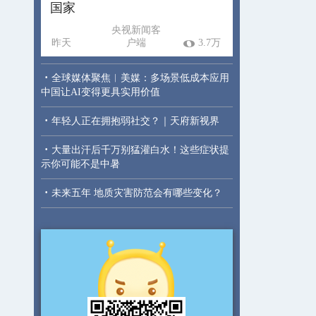
国家
央视新闻客
昨天
户端
3.7万
·
全球媒体聚焦︱美媒：多场景低成本应用
中国让AI变得更具实用价值
·
年轻人正在拥抱弱社交？｜天府新视界
·
大量出汗后千万别猛灌白水！这些症状提
示你可能不是中暑
·
未来五年 地质灾害防范会有哪些变化？