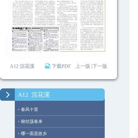
A12 浣花溪
下载PDF
上一版 |
下一版
A12
浣花溪
·
春风十里
·
柳丝荡春来
·
哪一面是故乡