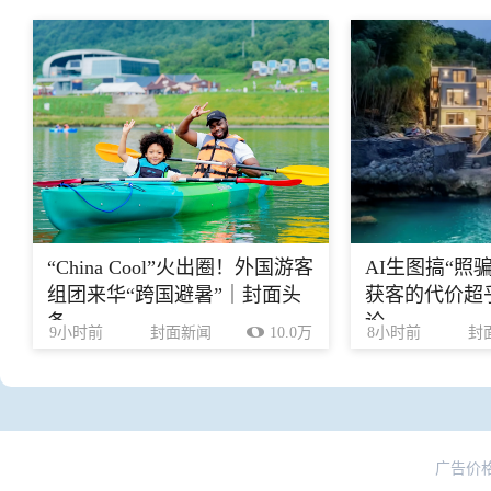
“China Cool”火出圈！外国游客
AI生图搞“照
组团来华“跨国避暑”｜封面头
获客的代价超乎
条
论
9小时前
封面新闻
10.0万
8小时前
封
广告价