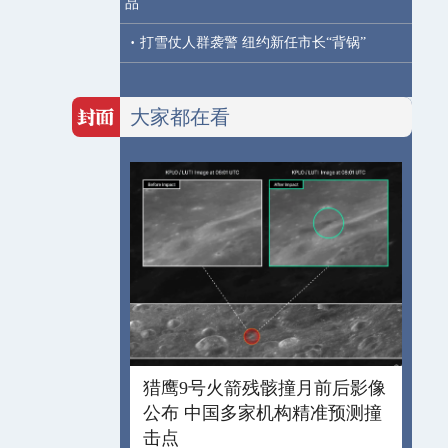
品
·
打雪仗人群袭警 纽约新任市长“背锅”
大家都在看
猎鹰9号火箭残骸撞月前后影像
公布 中国多家机构精准预测撞
击点