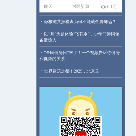
昨天
封面新闻
8.1万
·
做核磁共振检查为何不能戴金属饰品？
·
以“月”为题体验“飞花令”，少年们诗词储
备量惊人
·
“全民健身日”来了！一个视频告诉你健身
和健康的关系
·
世界建筑之都！2029，北京见