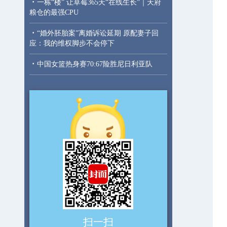
·
一栋“楼” 让草莓365天“在线生长”｜天府
粮仓的最强CPU
·
“婚外胚胎案”离婚诉讼延期 原配妻子回
应：我的维权脚步不会停下
·
中国女篮热身赛70:67险胜尼日利亚队
扫一扫