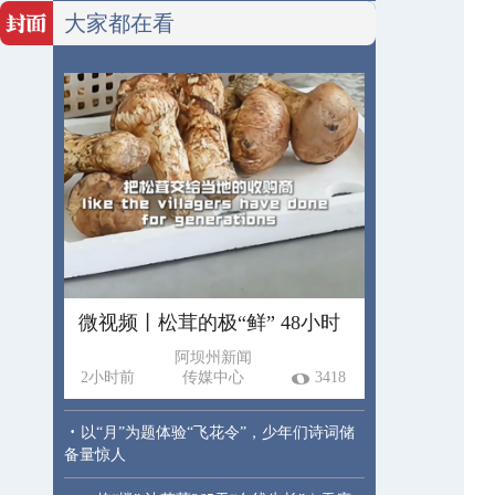
大家都在看
微视频丨松茸的极“鲜” 48小时
阿坝州新闻
2小时前
传媒中心
3418
·
以“月”为题体验“飞花令”，少年们诗词储
备量惊人