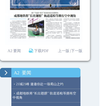
A2 要闻
下载PDF
上一版 |
下一版
A2
要闻
·
21城21峰 邀邀你赴一场蜀山之约
·
成都地铁将“长出翅膀” 轨道巡检等拥有空
中视角