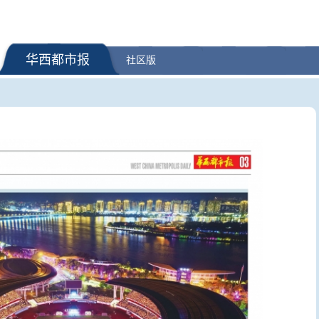
华西都市报
社区版
增加调拨3.2万件中
猎鹰9号火箭残骸撞月前后影像
上半年国内
公布 中国多家机构精准预测撞击
出游总花费3
点