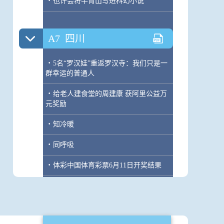
·
也许会将牛背山写进科幻小说
A7
四川
·
5名“罗汉娃”重返罗汉寺：我们只是一
群幸运的普通人
·
给老人建食堂的周建康 获阿里公益万
元奖励
·
知冷暖
·
同呼吸
·
体彩中国体育彩票6月11日开奖结果
A8
文体