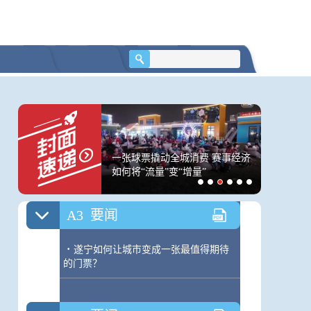
·
“千年窑火”续写China传奇
A2
要闻
·
解读省委十二届九次全会精神
·
持续擦亮农业大省金字招牌
·
让土地资源“活”起来 让集体经济“壮”
居民出游人次34.63亿
一张球票撬动全城消费 赛事经济
美国筑起
起来
.21万亿元
如何将“流量”变“增量”
内对立 
A3
要闻
·
遂宁如何让城市变成一张最值得期待
的门票？