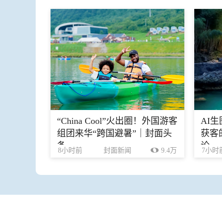
“China Cool”火出圈！外国游客
AI
组团来华“跨国避暑”｜封面头
获客
条
论
8小时前
封面新闻
9.4万
7小时