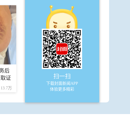
·
世界杯竞猜、组队封神赛 现金红包等
你来拿
·
世界杯开赛前夕 海地队被要求修改球
衣设计
·
墨西哥5名警察世界杯前夕遭枪杀
A9
天下
务后
·
送新手机？话费套餐专“坑”留守老人
扫一扫
查取证
下载封面新闻APP
·
买家父亲道歉 并赔付1000元维权损失
13.7万
体验更多精彩
A10
天下
·
特朗普称不确定美国是否有意愿夺取
伊朗哈尔克岛