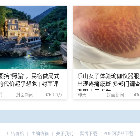
生图搞“照骗”，民宿做局式
乐山女子体验瑜伽仪器服
的代价超乎想象 | 封面评
出现疼痛瘀斑 多部门调
遇阻｜云求助
前
封面新闻
1.9万
昨天
封面新闻
广告价格
|
主编信箱
|
关于我们
离线下载
PDF阅读器下载