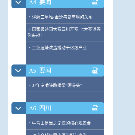
A4
要闻
·
详解三星堆-金沙与夏商周的关系
·
国家级诗词大赛四川开赛 七大赛道等
你来战！
·
工业遗址改造撬动千亿级产业
A5
要闻
·
37年专啃铁路桥梁“硬骨头”
A6
四川
·
牛背山是当之无愧的核心观景台