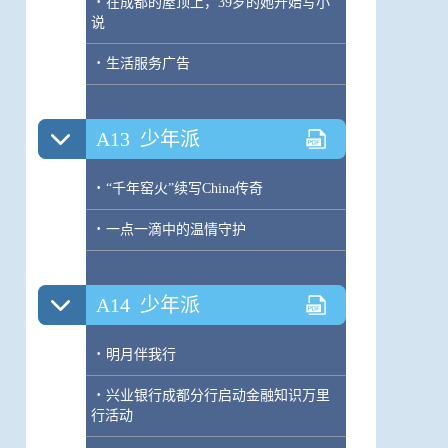
·
在成都的屋顶上，39岁的她开始写小
说
·
生活服务广告
A13
少年派
·
“千年窑火”续写China传奇
·
一点一滴中的温情守护
A14
少年派
·
明月伴我行
·
兴业银行成都分行启动金融知识万里
行活动