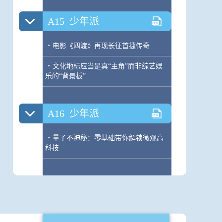
A15
少年派
·
电影《四渡》再现长征首捷传奇
·
文化地标应当是真“主角”而非综艺娱
乐的“背景板”
A16
少年派
·
量子不神秘：零基础带你解锁微观高
科技