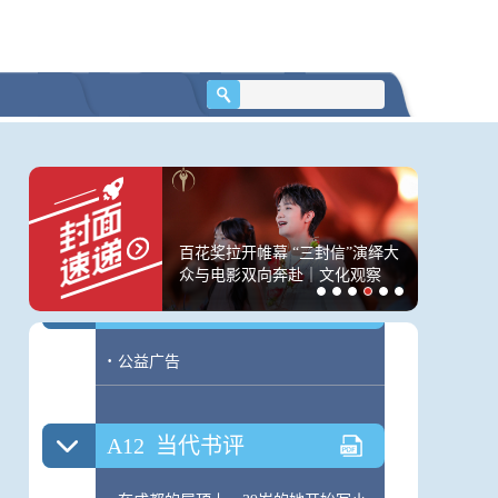
A10
天下
·
特朗普称不确定美国是否有意愿夺取
伊朗哈尔克岛
·
步步升级还是危险徘徊
·
美国五角大楼发生“危险品事故”
·
盖茨称因婚外情遭爱泼斯坦要挟
！80岁蔡皋成中国首
百花奖拉开帷幕 “三封信”演绎大
“明码标
徒生插画家奖得主
众与电影双向奔赴｜文化观察
业刷评”
A11
公益广告
·
公益广告
A12
当代书评