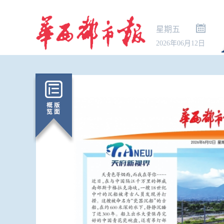
星期五
2026年06月12日
人民锐评：招考公平，不容“暗
奋楫之“陆” 
门”