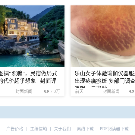
生图搞“照骗”，民宿做局式
乐山女子体验瑜伽仪器服
的代价超乎想象 | 封面评
出现疼痛瘀斑 多部门调
遇阻｜云求助
封面新闻
7.0万
前天
封面新闻
广告价格
|
主编信箱
|
关于我们
离线下载
PDF阅读器下载