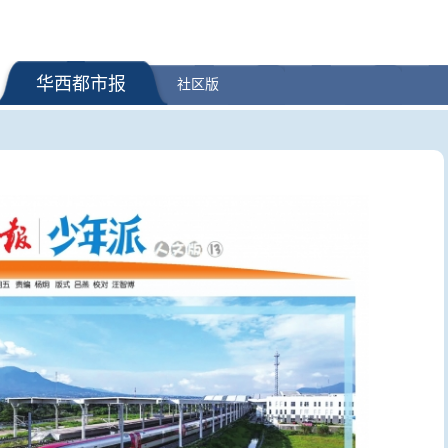
华西都市报
社区版
| 第二集《破敌阵》
国家防总对江苏安徽启动防汛防
为童心而画
台风四级应急响应
位国际安