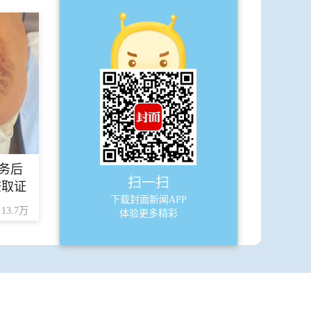
务后
扫一扫
查取证
下载封面新闻APP
13.7万
体验更多精彩