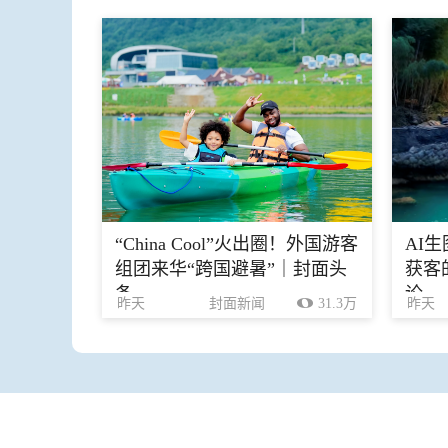
“China Cool”火出圈！外国游客
AI
组团来华“跨国避暑”｜封面头
获客
条
论
昨天
封面新闻
31.3万
昨天