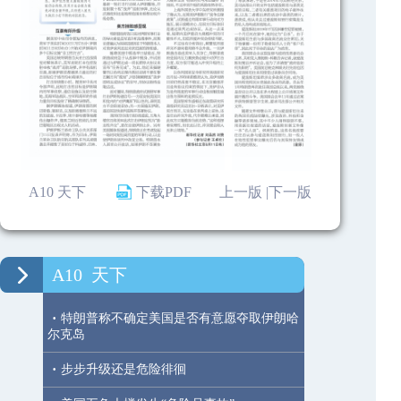
A10 天下
下载PDF
上一版 |
下一版
A10
天下
·
特朗普称不确定美国是否有意愿夺取伊朗哈
尔克岛
·
步步升级还是危险徘徊