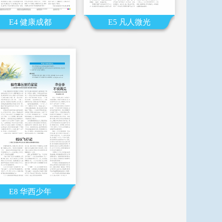
E4 健康成都
E5 凡人微光
E8 华西少年