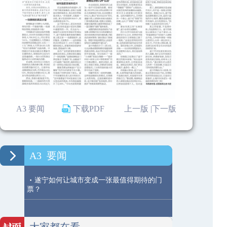
A3 要闻
下载PDF
上一版 |
下一版
A3
要闻
·
遂宁如何让城市变成一张最值得期待的门
票？
大家都在看