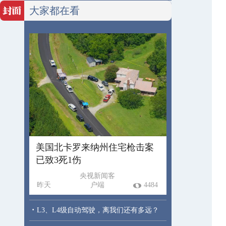
大家都在看
美国北卡罗来纳州住宅枪击案
已致3死1伤
央视新闻客
昨天
户端
4484
·
L3、L4级自动驾驶，离我们还有多远？