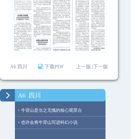
A6 四川
下载PDF
上一版 |
下一版
A6
四川
·
牛背山是当之无愧的核心观景台
·
也许会将牛背山写进科幻小说