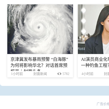
京津冀发布暴雨预警 “白海豚”
AI演员商业
为何将影响华北？对话首席预
一种钓鱼工程
报员｜封面头条
1小时前
封面新闻
5782
4小时前
封
广告价