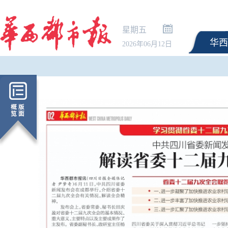
星期五
华西
2026年06月12日
水利部针对冀鲁豫鄂4省
水防御Ⅳ级应急响应