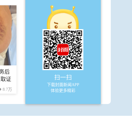
A6
四川
·
牛背山是当之无愧的核心观景台
·
也许会将牛背山写进科幻小说
A7
四川
务后
·
5名“罗汉娃”重返罗汉寺：我们只是一
扫一扫
查取证
群幸运的普通人
下载封面新闻APP
8.7万
体验更多精彩
·
给老人建食堂的周建康 获阿里公益万
元奖励
·
知冷暖
·
同呼吸