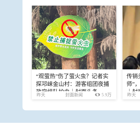
“观萤热”伤了萤火虫？记者实
传销
探邛崃金山村：游客组团夜捕
师”
政府组队护虫｜封面头条
｜封
昨天
封面新闻
5.9万
昨天