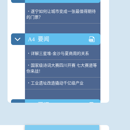
·
遂宁如何让城市变成一张最值得期待
的门票？
A4
要闻
·
详解三星堆-金沙与夏商周的关系
·
国家级诗词大赛四川开赛 七大赛道等
你来战！
·
工业遗址改造撬动千亿级产业
A5
要闻
·
37年专啃铁路桥梁“硬骨头”