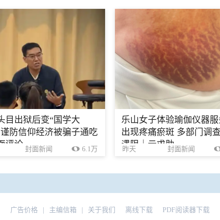
头目出狱后变“国学大
乐山女子体验瑜伽仪器服
，谨防信仰经济被骗子通吃
出现疼痛瘀斑 多部门调
面评论
遇阻｜云求助
封面新闻
6.1万
昨天
封面新闻
广告价格
|
主编信箱
|
关于我们
离线下载
PDF阅读器下载