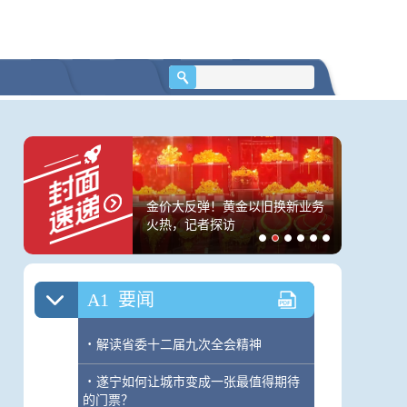
无理打压，中方的五项
金价大反弹！黄金以旧换新业务
立下中国
火热，记者探访
“说明书
A1
要闻
·
解读省委十二届九次全会精神
·
遂宁如何让城市变成一张最值得期待
的门票？