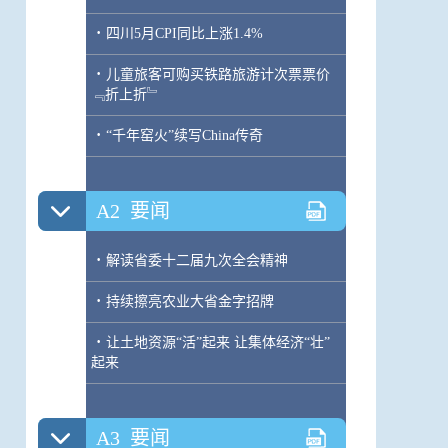
·
四川5月CPI同比上涨1.4%
·
儿童旅客可购买铁路旅游计次票票价
﹃折上折﹄
·
“千年窑火”续写China传奇
A2
要闻
·
解读省委十二届九次全会精神
·
持续擦亮农业大省金字招牌
·
让土地资源“活”起来 让集体经济“壮”
起来
A3
要闻