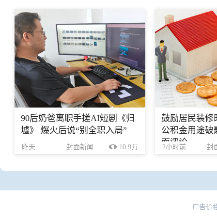
90后奶爸离职手搓AI短剧《归
鼓励居民装修
墟》 爆火后说“别全职入局”
公积金用途破题
面评论
昨天
封面新闻
10.9万
2小时前
封
广告价