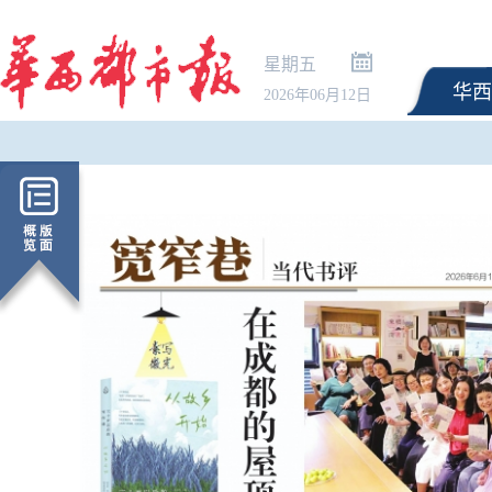
星期五
华西
2026年06月12日
协议接近达成 伊朗披露海峡新航
逛报博、学AI……中
道通行细节 美方再提“倒计时”
大赛线下研学活动来啦
诗词游四川