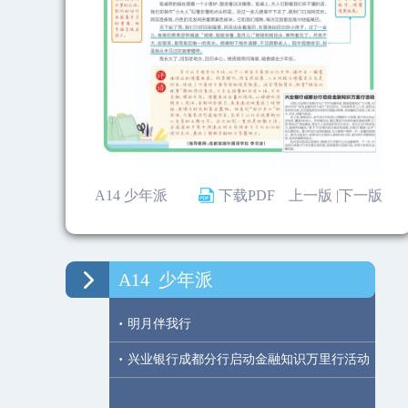
A14 少年派
下载PDF
上一版 |
下一版
A14
少年派
·
明月伴我行
·
兴业银行成都分行启动金融知识万里行活动