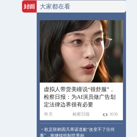
大家都在看
虚拟人带货美瞳说“很舒服”，
检察日报：为AI演员做广告划
定法律边界很有必要
昨天
检察日报
3030
·
欧足联称因凡蒂诺道歉“改变不了任何
事”，将继续抵制世界杯